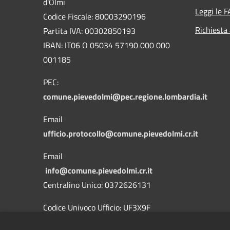
d'Olmi
Leggi le 
Codice Fiscale: 80003290196
Richiesta
Partita IVA: 00302850193
IBAN: IT06 O 05034 57190 000 000
001185
PEC:
comune.pievedolmi@pec.regione.lombardia.it
Email
ufficio.protocollo@comune.pievedolmi.cr.it
Email
info@comune.pievedolmi.cr.it
Centralino Unico: 0372626131
Codice Univoco Ufficio: UF3X9F
Nome Ufficio: Uff_eFatturaPA