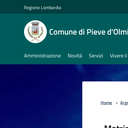
Salta al contenuto principale
Regione Lombardia
Comune di Pieve d'Olm
Amministrazione
Novità
Servizi
Vivere 
Home
>
Arg