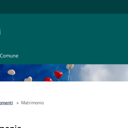
i
il Comune
omenti
>
Matrimonio