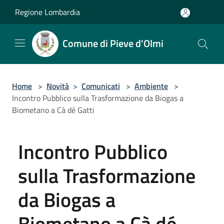
Salta al contenuto principale
Regione Lombardia
Comune di Pieve d'Olmi
Home
>
Novità
>
Comunicati
>
Ambiente
>
Incontro Pubblico sulla Trasformazione da Biogas a
Biometano a Cà dé Gatti
Incontro Pubblico
sulla Trasformazione
da Biogas a
Biometano a Cà dé