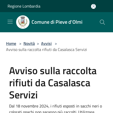
Salta al contenuto principale
Regione Lombardia
Comune di Pieve d'Olmi
Home
>
Novità
>
Avvisi
>
Avviso sulla raccolta rifiuti da Casalasca Servizi
Avviso sulla raccolta
rifiuti da Casalasca
Servizi
Dal 18 novembre 2024, i rifiuti esposti in sacchi neri o
colorati opachi non saranno più raccolti. Utilizzare