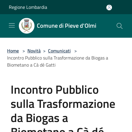
Salta al contenuto principale
Regione Lombardia
Comune di Pieve d'Olmi
Home
>
Novità
>
Comunicati
>
Incontro Pubblico sulla Trasformazione da Biogas a
Biometano a Cà dé Gatti
Incontro Pubblico
sulla Trasformazione
da Biogas a
Biometano a Cà dé