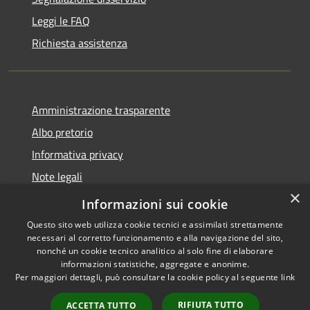
Leggi le FAQ
Richiesta assistenza
Amministrazione trasparente
Albo pretorio
Informativa privacy
Note legali
×
Dichiarazione di accessibilità
Informazioni sui cookie
Questo sito web utilizza cookie tecnici e assimilati strettamente
necessari al corretto funzionamento e alla navigazione del sito,
nonché un cookie tecnico analitico al solo fine di elaborare
informazioni statistiche, aggregate e anonime.
RSS
Copyright © 2026 • Comune di
Per maggiori dettagli, può consultare la cookie policy al seguente
link
Accessibilità
Pieve d'Olmi • Powered by
Privacy
Municipium
Accesso
•
RIFIUTA TUTTO
ACCETTA TUTTO