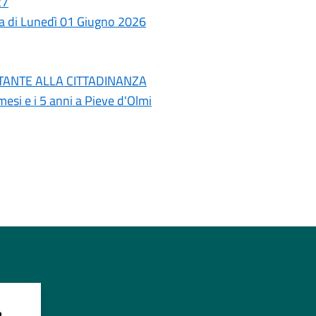
27
ata di Lunedì 01 Giugno 2026
PORTANTE ALLA CITTADINANZA
esi e i 5 anni a Pieve d'Olmi