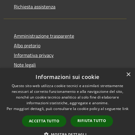
Richiesta assistenza
Amministrazione trasparente
Albo pretorio
Informativa privacy
Note legali
×
Dichiarazione di accessibilità
Informazioni sui cookie
Questo sito web utilizza cookie tecnici e assimilati strettamente
necessari al corretto funzionamento e alla navigazione del sito,
nonché un cookie tecnico analitico al solo fine di elaborare
informazioni statistiche, aggregate e anonime.
RSS
Copyright © 2026 • Comune di
Per maggiori dettagli, può consultare la cookie policy al seguente
link
Accessibilità
Pieve d'Olmi • Powered by
Privacy
Municipium
Accesso
•
RIFIUTA TUTTO
ACCETTA TUTTO
Cookie
redazione
Mappa del sito
MOSTRA DETTAGLI