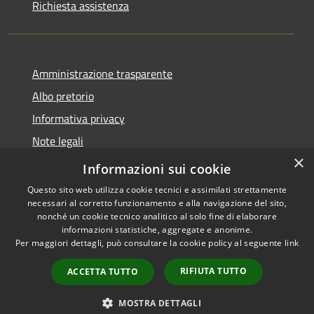
Richiesta assistenza
Amministrazione trasparente
Albo pretorio
Informativa privacy
Note legali
×
Dichiarazione di accessibilità
Informazioni sui cookie
Questo sito web utilizza cookie tecnici e assimilati strettamente
necessari al corretto funzionamento e alla navigazione del sito,
nonché un cookie tecnico analitico al solo fine di elaborare
informazioni statistiche, aggregate e anonime.
RSS
Copyright © 2026 • Comune di
Per maggiori dettagli, può consultare la cookie policy al seguente
link
Accessibilità
Pieve d'Olmi • Powered by
Privacy
Municipium
Accesso
•
RIFIUTA TUTTO
ACCETTA TUTTO
Cookie
redazione
Mappa del sito
MOSTRA DETTAGLI