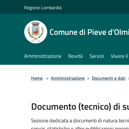
Salta al contenuto principale
Regione Lombardia
Comune di Pieve d'Olm
Amministrazione
Novità
Servizi
Vivere 
Home
>
Amministrazione
>
Documenti e dati
Documento (tecnico) di 
Sezione dedicata a documenti di natura tecnica
servizi, statistiche e altre pubblicazioni gener