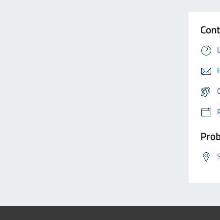
Cont
Prob