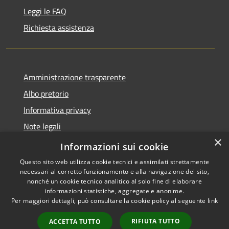
Leggi le FAQ
Richiesta assistenza
Amministrazione trasparente
Albo pretorio
Informativa privacy
Note legali
×
Dichiarazione di accessibilità
Informazioni sui cookie
Questo sito web utilizza cookie tecnici e assimilati strettamente
necessari al corretto funzionamento e alla navigazione del sito,
nonché un cookie tecnico analitico al solo fine di elaborare
informazioni statistiche, aggregate e anonime.
RSS
Copyright © 2026 • Comune di
Per maggiori dettagli, può consultare la cookie policy al seguente
link
Accessibilità
Pieve d'Olmi • Powered by
Privacy
Municipium
Accesso
•
RIFIUTA TUTTO
ACCETTA TUTTO