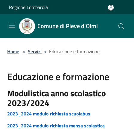
Salta al contenuto principale
Regione Lombardia
Comune di Pieve d'Olmi
Home
>
Servizi
>
Educazione e formazione
Educazione e formazione
Modulistica anno scolastico
2023/2024
2023_2024 modulo richiesta scuolabus
2023_2024 modulo richiesta mensa scolastica