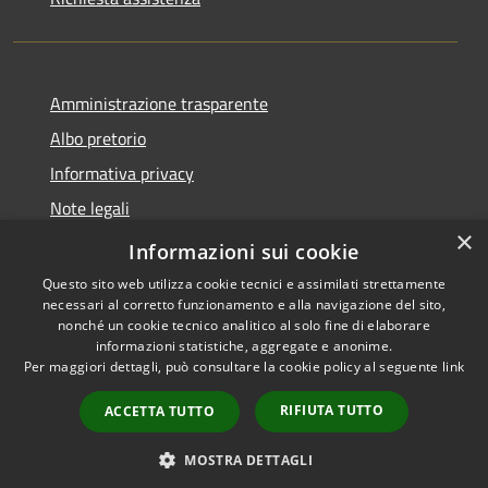
Amministrazione trasparente
Albo pretorio
Informativa privacy
Note legali
×
Dichiarazione di accessibilità
Informazioni sui cookie
Questo sito web utilizza cookie tecnici e assimilati strettamente
necessari al corretto funzionamento e alla navigazione del sito,
nonché un cookie tecnico analitico al solo fine di elaborare
informazioni statistiche, aggregate e anonime.
RSS
Copyright © 2026 • Comune di
Per maggiori dettagli, può consultare la cookie policy al seguente
link
Accessibilità
Pieve d'Olmi • Powered by
Privacy
Municipium
Accesso
•
RIFIUTA TUTTO
ACCETTA TUTTO
Cookie
redazione
Mappa del sito
MOSTRA DETTAGLI