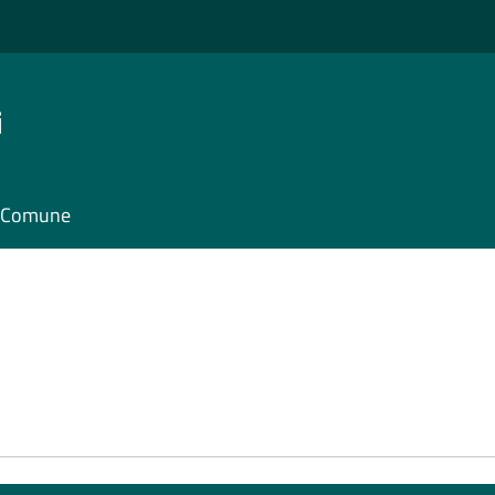
i
il Comune