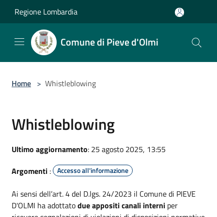
Salta al contenuto principale
Regione Lombardia
Comune di Pieve d'Olmi
Home
>
Whistleblowing
Whistleblowing
Ultimo aggiornamento
: 25 agosto 2025, 13:55
Argomenti
:
Accesso all'informazione
Ai sensi dell’art. 4 del D.lgs. 24/2023 il Comune di PIEVE
D'OLMI ha adottato
due appositi canali interni
per
ricevere segnalazioni di violazioni di disposizioni normative