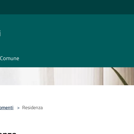
i
il Comune
omenti
>
Residenza