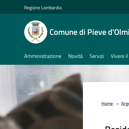
Salta al contenuto principale
Regione Lombardia
Comune di Pieve d'Olm
Amministrazione
Novità
Servizi
Vivere 
Home
>
Arg