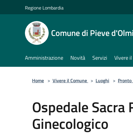
Salta al contenuto principale
Regione Lombardia
Comune di Pieve d'Olm
Amministrazione
Novità
Servizi
Vivere 
Home
>
Vivere il Comune
>
Luoghi
>
Pronto
Ospedale Sacra 
Ginecologico