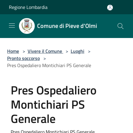
Salta al contenuto principale
Regione Lombardia
Comune di Pieve d'Olmi
Home
>
Vivere il Comune
>
Luoghi
>
Pronto soccorso
>
Pres Ospedaliero Montichiari PS Generale
Pres Ospedaliero
Montichiari PS
Generale
Pres Ospedaliero Montichiari PS Generale