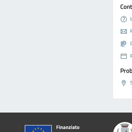
Cont
Prob