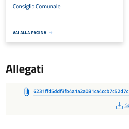
Consiglio Comunale
VAI ALLA PAGINA
Allegati
6231ffd5ddf3fb4a1a2a081ca4ccb7c52d7c
P
S