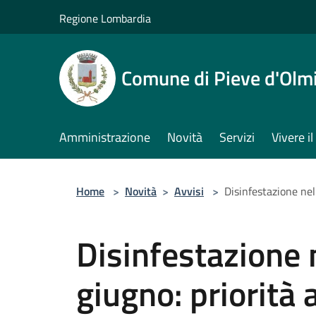
Salta al contenuto principale
Regione Lombardia
Comune di Pieve d'Olm
Amministrazione
Novità
Servizi
Vivere 
Home
>
Novità
>
Avvisi
>
Disinfestazione nell
Disinfestazione n
giugno: priorità 