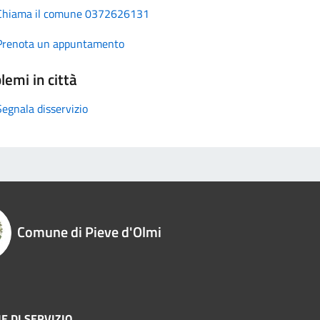
Chiama il comune 0372626131
Prenota un appuntamento
lemi in città
Segnala disservizio
Comune di Pieve d'Olmi
E DI SERVIZIO