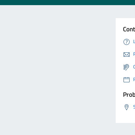
Cont
Prob