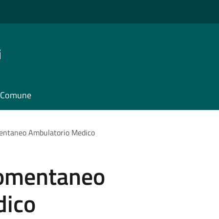
i
il Comune
ntaneo Ambulatorio Medico
omentaneo
dico