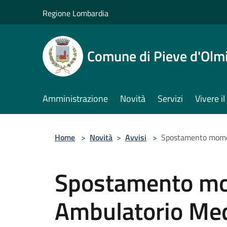
Salta al contenuto principale
Regione Lombardia
Comune di Pieve d'Olm
Amministrazione
Novità
Servizi
Vivere 
Home
>
Novità
>
Avvisi
>
Spostamento mome
Spostamento m
Ambulatorio Me